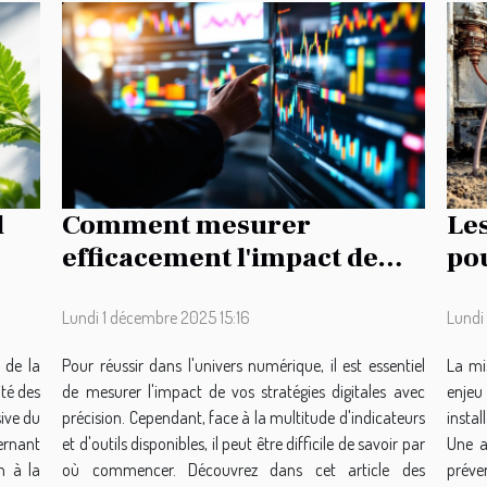
l
Comment mesurer
Les
efficacement l'impact de
pou
vos stratégies digitales ?
mil
Lundi 1 décembre 2025 15:16
Lundi
 de la
Pour réussir dans l'univers numérique, il est essentiel
La mi
ité des
de mesurer l'impact de vos stratégies digitales avec
enjeu
ive du
précision. Cependant, face à la multitude d'indicateurs
instal
ernant
et d'outils disponibles, il peut être difficile de savoir par
Une a
n à la
où commencer. Découvrez dans cet article des
préve