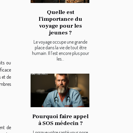
Quelle est
l’importance du
voyage pour les
jeunes ?
Le voyage occupe une grande
place dans la vie de tout être
humain. Il l’est encore plus pour
les...
its ou
fficace
s et de
membres
Pourquoi faire appel
à SOS médecin ?
ent de
Lorsque votre santé vous pose