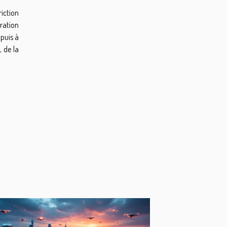
riction
ration
 puis à
, de la