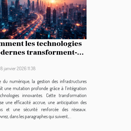
mment les technologies
dernes transforment-
es la gestion des
rastructures ?
8 janvier 2026 11:38
re du numérique, la gestion des infrastructures
ît une mutation profonde grâce à l’intégration
chnologies innovantes. Cette transformation
ise une efficacité accrue, une anticipation des
ns et une sécurité renforcée des réseaux.
rez, dans les paragraphes qui suivent,...