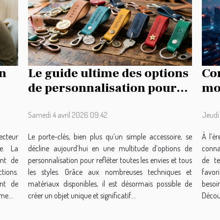
on
Le guide ultime des options
Co
de personnalisation pour
mo
?
porte-clés
ell
inf
Samedi 4 avril 2026 09:42
Jeudi 
ecteur
Le porte-clés, bien plus qu’un simple accessoire, se
À l’è
e. La
décline aujourd’hui en une multitude d’options de
conna
ant de
personnalisation pour refléter toutes les envies et tous
de te
tions.
les styles. Grâce aux nombreuses techniques et
favor
nt de
matériaux disponibles, il est désormais possible de
besoi
me...
créer un objet unique et significatif....
Découv