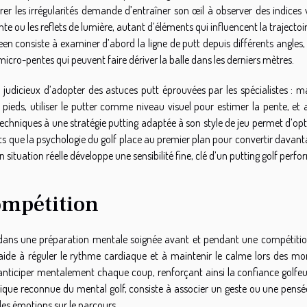
rer les irrégularités demande d’entraîner son œil à observer des indices 
nte ou les reflets de lumière, autant d’éléments qui influencent la trajectoir
reen consiste à examiner d’abord la ligne de putt depuis différents angles,
 micro-pentes qui peuvent faire dériver la balle dans les derniers mètres.
re judicieux d’adopter des astuces putt éprouvées par les spécialistes : 
 pieds, utiliser le putter comme niveau visuel pour estimer la pente, et 
s techniques à une stratégie putting adaptée à son style de jeu permet d’op
ts que la psychologie du golf place au premier plan pour convertir davant
n situation réelle développe une sensibilité fine, clé d’un putting golf perf
ompétition
ide dans une préparation mentale soignée avant et pendant une compétition
e aide à réguler le rythme cardiaque et à maintenir le calme lors des m
d’anticiper mentalement chaque coup, renforçant ainsi la confiance golfeu
ique reconnue du mental golf, consiste à associer un geste ou une pensé
des émotions sur le parcours.