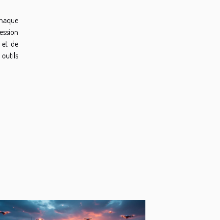
chaque
ression
 et de
 outils