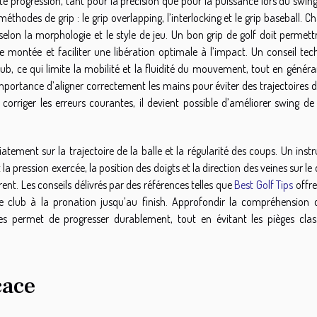
te progression, tant pour la précision que pour la puissance lors du swin
 méthodes de grip : le grip overlapping, l’interlocking et le grip baseball. 
selon la morphologie et le style de jeu. Un bon grip de golf doit permet
e montée et faciliter une libération optimale à l’impact. Un conseil tec
lub, ce qui limite la mobilité et la fluidité du mouvement, tout en génér
’importance d’aligner correctement les mains pour éviter des trajectoires 
 corriger les erreurs courantes, il devient possible d’améliorer swing d
tement sur la trajectoire de la balle et la régularité des coups. Un inst
ression exercée, la position des doigts et la direction des veines sur le
nt. Les conseils délivrés par des références telles que
Best Golf Tips
offre
e club à la pronation jusqu’au finish. Approfondir la compréhension 
ées permet de progresser durablement, tout en évitant les pièges clas
cace