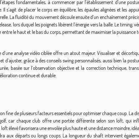
d’étapes fondamentales, à commencer par l’établissement d’une postur
l s’agit de placer le corps en équilibre, les épaules alignées et les appu
turelle. La fluidité du mouvement découle ensuite d’un enchaînement préci
ease, lors duquel les poignets libèrent l’énergie vers la balle. Le timing, vé
e entre le haut et le bas du corps, permettant de maximiser la puissance 
 d’une analyse vidéo ciblée offre un atout majeur. Visualiser et décortiq
 d’ajuster, grâce à des conseils swing personnalisés, aussi bien la postu
ée, basée sur l’observation objective et la correction technique, tran
lioration continue et durable.
n fine de plusieurs facteurs essentiels pour optimiser chaque coup. La d
olf, car chaque club offre une portée différente selon son loft, qui inf
Un loft élevé favorisera une envolée plus haute et une distance moindre, idé
ndra aux départs ou longs coups. La longueur du shaft intervient égalem