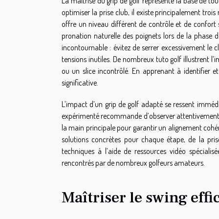
La maîtrise du grip de golf représente la base de tou
optimiser la prise club, il existe principalement trois
offre un niveau différent de contrôle et de confort 
pronation naturelle des poignets lors de la phase d
incontournable : évitez de serrer excessivement le c
tensions inutiles. De nombreux tuto golf illustrent l
ou un slice incontrôlé. En apprenant à identifier et
significative.
L’impact d’un grip de golf adapté se ressent immédia
expérimenté recommande d’observer attentivement la p
la main principale pour garantir un alignement cohére
solutions concrètes pour chaque étape, de la pris
techniques à l’aide de ressources vidéo spécialis
rencontrés par de nombreux golfeurs amateurs.
Maîtriser le swing effi