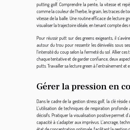
putting golf. Comprendre la pente, la vitesse et repé
comme la couleur de l’herbe, le grain, les traces de to
vitesse de la balle. Une routine efficace de lecture g
visualiser la trajectoire idéale, en tenant compte des
Pour réussir putt sur des greens exigeants, il s’avè
autour du trou pour ressentir les dénivelés sous ses
l’intensité du coup selon la fermeté du sol. Allier ce
chaque tentative et de garder confiance, deux aspec
putts. Travailler sa lecture green à l’entraînement et e
Gérer la pression en c
Dans le cadre de la gestion stress golf, la clé rés
L’utilisation de techniques de respiration profond
décisifs. Pratiquer la visualisation positive permet 
capacité à s’adapter aux imprévus. L’ancrage, techn
état de concentration optimale, facilitant la gestion 