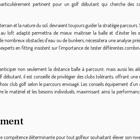
 particulièrement pertinent pour un golf débutant qui cherche des co
 terrain et la nature du sol, devraient toujours guider la stratégie parcours.
 loft adapté permettra de mieux maîtriser la balle et d’éviter les e
de nombreux obstacles d’eau ou de bunkers, nécessitera une analyse préc
experts en fitting insistent sur l’importance de tester différentes combi
anticiper non seulement la distance balle à parcourir, mais aussi les al
f débutant, il est conseillé de privilégier des clubs tolérants, offrant un
choix club golf selon le parcours envisagé. Les conseils équipement d’un 
 le matériel et les besoins individuels, maximisant ainsi la performance
cement
ne compétence déterminante pour tout golfeur souhaitant élever son niv