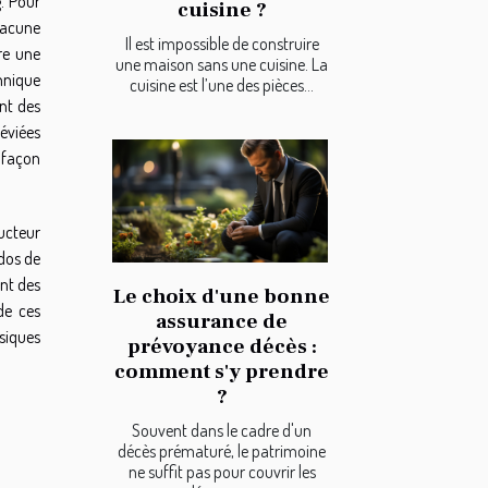
g. Pour
cuisine ?
Chacune
Il est impossible de construire
tre une
une maison sans une cuisine. La
hnique
cuisine est l’une des pièces...
ant des
déviées
e façon
ructeur
 dos de
nt des
Le choix d'une bonne
de ces
assurance de
siques
prévoyance décès :
comment s'y prendre
?
Souvent dans le cadre d'un
décès prématuré, le patrimoine
ne suffit pas pour couvrir les