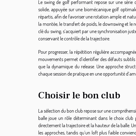
Le swing de golf performant repose sur une série 
solide, appuyée sur une biomécanique golf optimale. I
répartis, afin de favoriser une rotation ample et na
la montée, le transfert de poids, le downswing et le rel
clé du swing, s’acquiert par une synchronisation just
conservant le contrôle de la trajectoire.
Pour progresser, la répétition régulière accompagnée
mouvements permet d’identifier des défauts subtils et
que la dynamique du release. Une approche structur
chaque session de pratique en une opportunité d’amé
Choisir le bon club
La sélection du bon club repose sur une compréhensio
balle joue un rôle déterminant dans le choix club g
directement la trajectoire et la hauteur de la balle. 
les approches, tandis qu’un loft plus faible convie