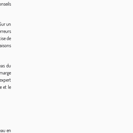
nseils
 Sur un
rreurs
ise de
naisons
éas du
e marge
expert
 et le
eau en