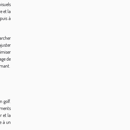
visuels
e et la
 puis à
marcher
ajuster
timiser
age de
ormant.
 golf.
oments
r et la
e à un