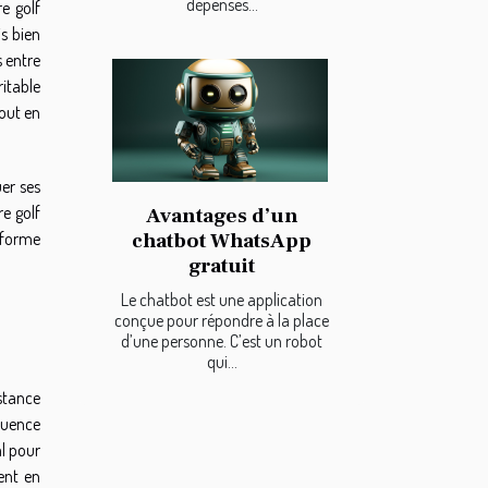
dépenses...
e golf
is bien
s entre
ritable
tout en
uer ses
re golf
Avantages d’un
chatbot WhatsApp
sforme
gratuit
Le chatbot est une application
conçue pour répondre à la place
d’une personne. C’est un robot
qui...
istance
luence
al pour
ent en