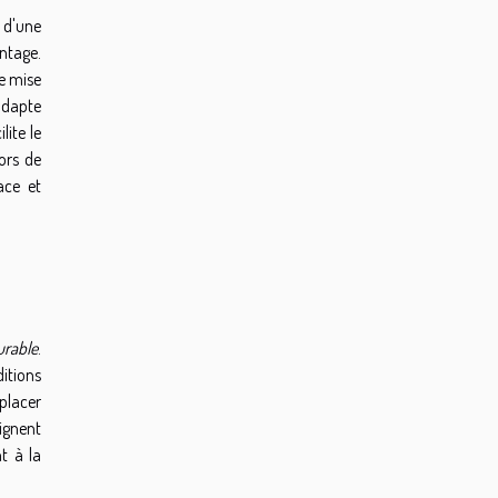
e d'une
ontage.
ne mise
adapte
lite le
ors de
ace et
urable
.
itions
mplacer
ignent
t à la