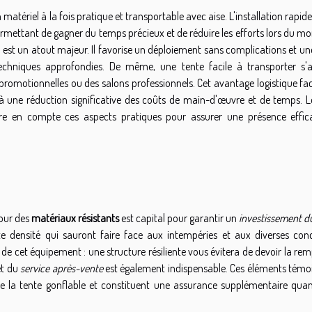
matériel à la fois pratique et transportable avec aise. L'installation rapid
 permettant de gagner du temps précieux et de réduire les efforts lors du m
e est un atout majeur. Il favorise un déploiement sans complications et u
chniques approfondies. De même, une tente facile à transporter s'
omotionnelles ou des salons professionnels. Cet avantage logistique faci
 à une réduction significative des coûts de main-d'œuvre et de temps. L
endre en compte ces aspects pratiques pour assurer une présence effic
pour des
matériaux résistants
est capital pour garantir un
investissement d
ute densité qui sauront faire face aux intempéries et aux diverses cond
 de cet équipement : une structure résiliente vous évitera de devoir la re
t du
service après-vente
est également indispensable. Ces éléments témo
de la tente gonflable et constituent une assurance supplémentaire quan