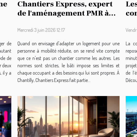
ne
Chantiers Express, expert
Les
de l'aménagement PMR à
con
e
Chantilly !
st
Mercredi 3 juin 2026 12:17
Vendr
ger de
Quand on envisage d'adapter un logement pour une
La co
autant
personne à mobilité réduite, on se rend vite compte
repose
tude de
que ce n'est pas un chantier comme les autres. Les
minut
ur deux
normes sont strictes, le bâti impose ses limites et
projet
 il y a
chaque occupant a des besoins qui lui sont propres. À
de l’
Chantilly, Chantiers Express fait partie...
Découv