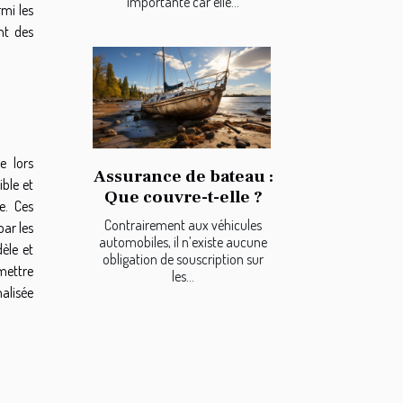
importante car elle...
rmi les
nt des
e lors
Assurance de bateau :
ible et
Que couvre-t-elle ?
e. Ces
Contrairement aux véhicules
ar les
automobiles, il n’existe aucune
èle et
obligation de souscription sur
smettre
les...
nalisée