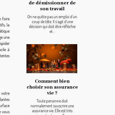
de démissionner de
son travail
On ne quitte pas un emploi d’un
 foire
coup de tête. Il s’agit d’une
fs, la
décision qui doit être réfléchie
hétique
et...
ge une
 spider
cile à
tentes
Comment bien
choisir son assurance
vie ?
 votre
llantes
Toute personne doit
urface
normalement souscrire une
assurance vie. Elle est très
e vous