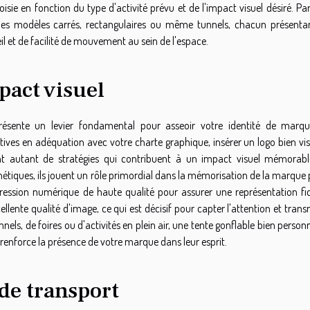
hoisie en fonction du type d'activité prévu et de l'impact visuel désiré. Pa
t des modèles carrés, rectangulaires ou même tunnels, chacun présenta
l et de facilité de mouvement au sein de l'espace.
pact visuel
présente un levier fondamental pour asseoir votre identité de marqu
tives en adéquation avec votre charte graphique, insérer un logo bien vis
ont autant de stratégies qui contribuent à un impact visuel mémorabl
tiques, ils jouent un rôle primordial dans la mémorisation de la marque p
pression numérique de haute qualité pour assurer une représentation fid
ellente qualité d'image, ce qui est décisif pour capter l'attention et tran
nels, de foires ou d'activités en plein air, une tente gonflable bien person
t renforce la présence de votre marque dans leur esprit.
 de transport