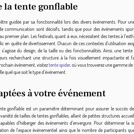
la tente gonflable
t être guidée par sa fonctionnalité lors des divers événements. Pour une
e de communication sont décisifs, tandis que pour des événements sporti
u premier plan. Les festivals, quant à eux, nécessitent des tentes à l'est
c en quête de divertissement. Chacun de ces contextes d'utilisation exi
s'agisse du design, de la taille ou des fonctionnalités. Ainsi, une tente
teurs recherchant une structure à la fois visuellement impactante et fa
 prochain événement, visitez
tente spider
, où vous trouverez une gamme de 
e quel que soit le type d'événement.
adaptées à votre événement
nte gonflable est un paramètre déterminant pour assurer le succès de
riété de tailles de tentes gonflables, allant de petites structures accuei
apables d'héberger des événements d'envergure. Pour déterminer la s
ation de l'espace événementiel ainsi que le nombre de participants qu