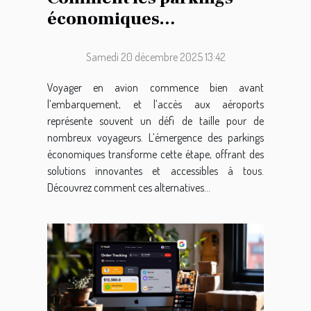
économiques
révolutionnent-ils l’accès
aux aéroports ?
Samedi 20 décembre 2025 13:42
Voyager en avion commence bien avant
l’embarquement, et l’accès aux aéroports
représente souvent un défi de taille pour de
nombreux voyageurs. L’émergence des parkings
économiques transforme cette étape, offrant des
solutions innovantes et accessibles à tous.
Découvrez comment ces alternatives...