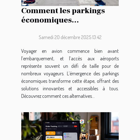
Comment les parkings
économiques
révolutionnent-ils l’accès
aux aéroports ?
Samedi 20 décembre 2025 13:42
Voyager en avion commence bien avant
l’embarquement, et l’accès aux aéroports
représente souvent un défi de taille pour de
nombreux voyageurs. L’émergence des parkings
économiques transforme cette étape, offrant des
solutions innovantes et accessibles à tous.
Découvrez comment ces alternatives...