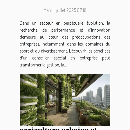
avantages pour les
secteurs sportif et de
Mardi 1 juillet 2025 07:18
divertissement ?
Dans un secteur en perpétuelle évolution, la
recherche de performance et d’innovation
demeure au cœur des préoccupations des
entreprises, notamment dans les domaines du
sport et du divertissement. Découvrir les bénéfices
d’un conseiller spécial en entreprise peut
transformer la gestion, la...