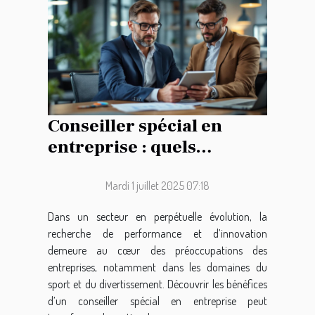
Conseiller spécial en
entreprise : quels
avantages pour les
secteurs sportif et de
Mardi 1 juillet 2025 07:18
divertissement ?
Dans un secteur en perpétuelle évolution, la
recherche de performance et d’innovation
demeure au cœur des préoccupations des
entreprises, notamment dans les domaines du
sport et du divertissement. Découvrir les bénéfices
d’un conseiller spécial en entreprise peut