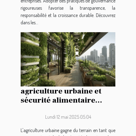
entreprises. Adopter des pratiques de gouvernance
rigoureuses favorise la transparence, la
responsabilité et la croissance durable. Découvrez
dans les...
agriculture urbaine et
sécurité alimentaire
quels modèles
économiques émergents
Lundi 12 mai 2025 05:04
L'agriculture urbaine gagne du terrain en tant que