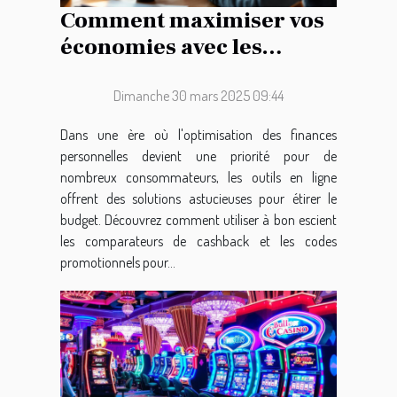
Comment maximiser vos
économies avec les
comparateurs de
cashback et codes promo
Dimanche 30 mars 2025 09:44
Dans une ère où l'optimisation des finances
personnelles devient une priorité pour de
nombreux consommateurs, les outils en ligne
offrent des solutions astucieuses pour étirer le
budget. Découvrez comment utiliser à bon escient
les comparateurs de cashback et les codes
promotionnels pour...