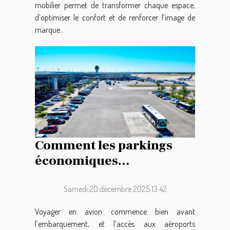
mobilier permet de transformer chaque espace,
d’optimiser le confort et de renforcer l’image de
marque...
Comment les parkings
économiques
révolutionnent-ils l’accès
aux aéroports ?
Samedi 20 décembre 2025 13:42
Voyager en avion commence bien avant
l’embarquement, et l’accès aux aéroports