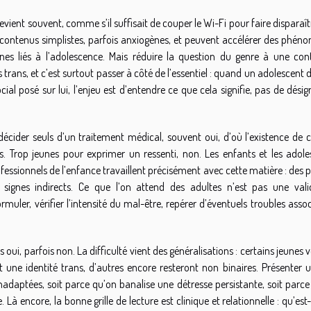
revient souvent, comme s’il suffisait de couper le Wi-Fi pour faire disparaî
 contenus simplistes, parfois anxiogènes, et peuvent accélérer des phén
es liés à l’adolescence. Mais réduire la question du genre à une con
 trans, et c’est surtout passer à côté de l’essentiel : quand un adolescent di
al posé sur lui, l’enjeu est d’entendre ce que cela signifie, pas de dési
 décider seuls d’un traitement médical, souvent oui, d’où l’existence de 
. Trop jeunes pour exprimer un ressenti, non. Les enfants et les adole
professionnels de l’enfance travaillent précisément avec cette matière : des 
 signes indirects. Ce que l’on attend des adultes n’est pas une vali
muler, vérifier l’intensité du mal-être, repérer d’éventuels troubles assoc
oui, parfois non. La difficulté vient des généralisations : certains jeunes 
t une identité trans, d’autres encore resteront non binaires. Présenter 
adaptées, soit parce qu’on banalise une détresse persistante, soit parce
Là encore, la bonne grille de lecture est clinique et relationnelle : qu’est