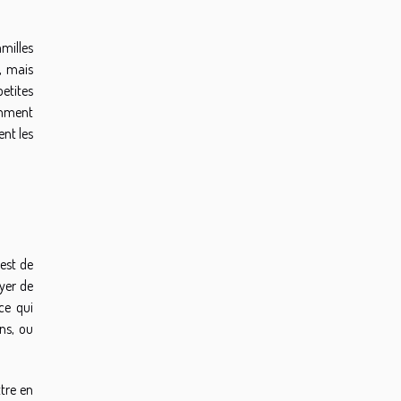
amilles
s, mais
etites
omment
ent les
 est de
ayer de
ce qui
ons, ou
ttre en