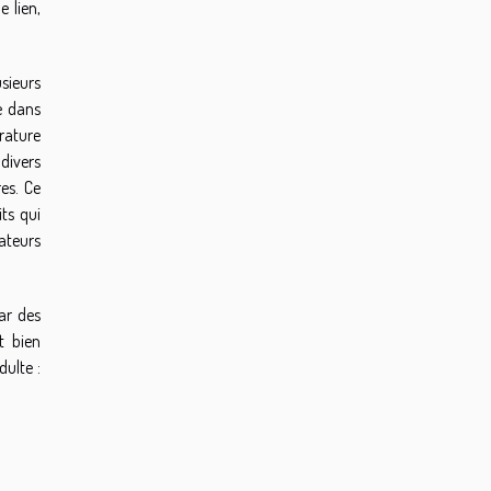
 lien,
sieurs
e dans
érature
 divers
res. Ce
its qui
cateurs
ar des
t bien
dulte :