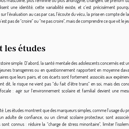
 plus masculine, plus féminine ou plus androgyne, changent de prénom d
isent une identité; cette variabilité existe, et c’est précisément pourq
ur l’évaluation au cas par cas, l’écoute du vécu, la prise en compte de l
n’est pas de “croire” ou “ne pas croire”, mais de comprendre ce que vit le je
 les études
histoire simple. D’abord, la santé mentale des adolescents concernés est u
 les jeunes transgenres ou en questionnement rapportent en moyenne dav
aires que leurs pairs, et ces écarts sont fortement associés aux expérie
t dit, le risque ne vient pas “du fait d’être trans” en soi, mais des con
focale : agir sur l’environnement scolaire et familial devient une mes
enté. Les études montrent que des marqueurs simples, comme l’usage du 
un adulte de confiance, ou un climat scolaire protecteur, sont associé
sont connus : réduire la “charge de stress minoritaire”, limiter l’isolem