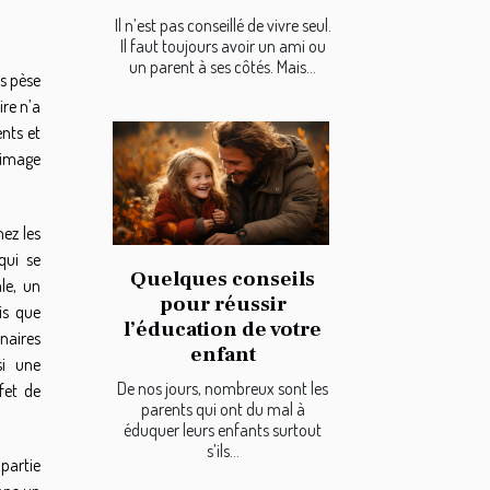
Il n’est pas conseillé de vivre seul.
Il faut toujours avoir un ami ou
un parent à ses côtés. Mais...
es pèse
ire n’a
nts et
’image
ez les
qui se
Quelques conseils
le, un
pour réussir
is que
l’éducation de votre
naires
enfant
si une
De nos jours, nombreux sont les
fet de
parents qui ont du mal à
éduquer leurs enfants surtout
s’ils...
partie