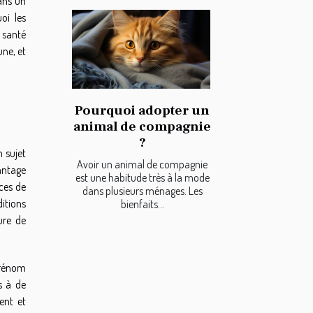
ans un
uoi les
a santé
une, et
Pourquoi adopter un
animal de compagnie
?
n sujet
Avoir un animal de compagnie
antage
est une habitude très à la mode
nces de
dans plusieurs ménages. Les
ditions
bienfaits...
ure de
prénom
s à de
ent et