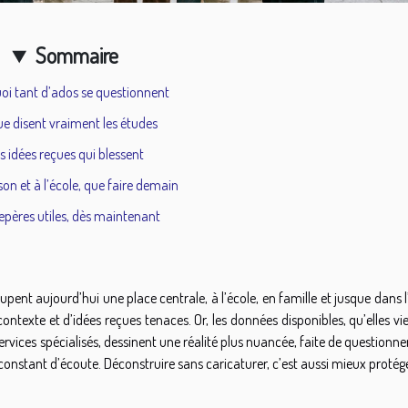
Sommaire
oi tant d’ados se questionnent
ue disent vraiment les études
s idées reçues qui blessent
son et à l’école, que faire demain
epères utiles, dès maintenant
upent aujourd’hui une place centrale, à l’école, en famille et jusque dans 
contexte et d’idées reçues tenaces. Or, les données disponibles, qu’elles v
ervices spécialisés, dessinent une réalité plus nuancée, faite de question
 constant d’écoute. Déconstruire sans caricaturer, c’est aussi mieux protége