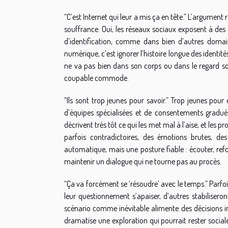
“C’est Internet qui leur a mis ça en tête.” L’argument 
souffrance. Oui, les réseaux sociaux exposent à des
d’identification, comme dans bien d’autres domain
numérique, c’est ignorer l’histoire longue des identités
ne va pas bien dans son corps ou dans le regard soci
coupable commode.
“Ils sont trop jeunes pour savoir.” Trop jeunes pour
d’équipes spécialisées et de consentements gradués
décrivent très tôt ce qui les met mal à l’aise, et les 
parfois contradictoires, des émotions brutes, des
automatique, mais une posture fiable : écouter, refor
maintenir un dialogue qui ne tourne pas au procès.
“Ça va forcément se ‘résoudre’ avec le temps.” Parfois 
leur questionnement s’apaiser, d’autres stabiliseron
scénario comme inévitable alimente des décisions in
dramatise une exploration qui pourrait rester sociale. 