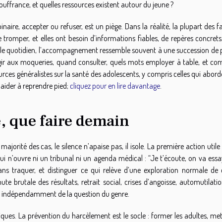
souffrance, et quelles ressources existent autour du jeune ?
inaire, accepter ou refuser, est un piège. Dans la réalité, la plupart des f
 tromper, et elles ont besoin d’informations fiables, de repères concret
ns le quotidien, l’accompagnement ressemble souvent à une succession de p
gir aux moqueries, quand consulter, quels mots employer à table, et c
ources généralistes sur la santé des adolescents, y compris celles qui abord
 aider à reprendre pied;
cliquez pour en lire davantage
.
e, que faire demain
ajorité des cas, le silence n’apaise pas, il isole. La première action utile
qui n’ouvre ni un tribunal ni un agenda médical : “Je t’écoute, on va ess
ans traquer, et distinguer ce qui relève d’une exploration normale de 
e brutale des résultats, retrait social, crises d’angoisse, automutilati
e, indépendamment de la question du genre.
atiques. La prévention du harcèlement est le socle : former les adultes, me