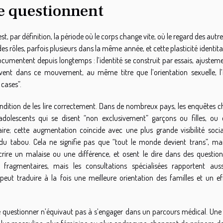
se questionnent
t, par définition, la période où le corps change vite, où le regard des autr
es rôles, parfois plusieurs dans la même année, et cette plasticité identita
cumentent depuis longtemps : l’identité se construit par essais, ajusteme
scrivent dans ce mouvement, au même titre que l’orientation sexuelle, l
 cases”.
ndition de les lire correctement. Dans de nombreux pays, les enquêtes ch
dolescents qui se disent “non exclusivement” garçons ou filles, ou 
ire; cette augmentation coïncide avec une plus grande visibilité socia
e du tabou. Cela ne signifie pas que “tout le monde devient trans”, ma
ire un malaise ou une différence, et osent le dire dans des question
fragmentaires, mais les consultations spécialisées rapportent aus
ut traduire à la fois une meilleure orientation des familles et un ef
se questionner n’équivaut pas à s’engager dans un parcours médical. Une 