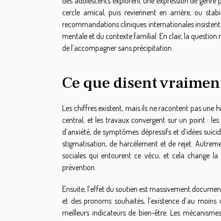
des adolescents explorent une expression de genre
cercle amical, puis reviennent en arrière, ou stabil
recommandations cliniques internationales insistent s
mentale et du contexte familial. En clair, la question 
de l’accompagner sans précipitation.
Ce que disent vraiment
Les chiffres existent, mais ils ne racontent pas une 
central, et les travaux convergent sur un point :
d’anxiété, de symptômes dépressifs et d’idées suicid
stigmatisation, de harcèlement et de rejet. Autremen
sociales qui entourent ce vécu, et cela change la 
prévention.
Ensuite, l’effet du soutien est massivement docum
et des pronoms souhaités, l’existence d’au moins 
meilleurs indicateurs de bien-être. Les mécanismes 