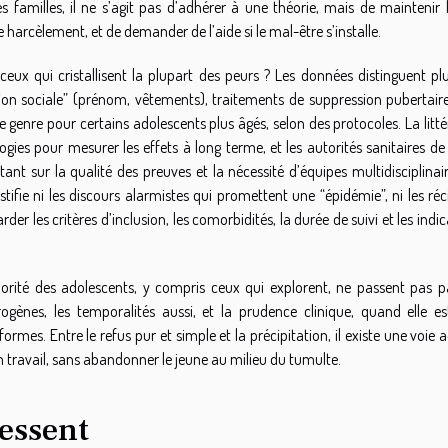
familles, il ne s’agit pas d’adhérer à une théorie, mais de maintenir le
e harcèlement, et de demander de l’aide si le mal-être s’installe.
ux qui cristallisent la plupart des peurs ? Les données distinguent plu
on sociale” (prénom, vêtements), traitements de suppression pubertair
 genre pour certains adolescents plus âgés, selon des protocoles. La litt
gies pour mesurer les effets à long terme, et les autorités sanitaires de
nt sur la qualité des preuves et la nécessité d’équipes multidisciplinai
justifie ni les discours alarmistes qui promettent une “épidémie”, ni les réc
rder les critères d’inclusion, les comorbidités, la durée de suivi et les indi
ajorité des adolescents, y compris ceux qui explorent, ne passent pas p
rogènes, les temporalités aussi, et la prudence clinique, quand elle es
rmes. Entre le refus pur et simple et la précipitation, il existe une voie a
son travail, sans abandonner le jeune au milieu du tumulte.
lessent