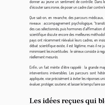
donner au jeune un sentiment de contrôle. Dans les 
d’écouter sans ironie, de poser un cadre clair contre l
Que sait-on, en revanche, des parcours médicaux, ce
niveaux : accompagnement psychologique, “transiti
des cas sélectionnés, puis hormones d’affirmation de
scientifique discute encore des meilleures méthodolo
pays ont récemment réévalué leurs cadres, en insista
débat scientifique existe, il est légitime, mais il ne 
minimisent les incertitudes : le sérieux consiste à rega
réellement mesurés.
Enfin, un fait mérite d’être rappelé : la grande m
interventions irréversibles. Les parcours sont hété
appliquée, vise précisément à éviter les réponses unifo
évaluer, protéger, soutenir, et laisser le temps faire 
Les idées reçues qui b