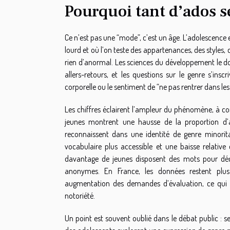
Pourquoi tant d’ados 
Ce n’est pas une “mode”, c’est un âge. L’adolescence es
lourd et où l’on teste des appartenances, des styles, d
rien d’anormal. Les sciences du développement le do
allers-retours, et les questions sur le genre s’in
corporelle ou le sentiment de “ne pas rentrer dans les
Les chiffres éclairent l’ampleur du phénomène, à co
jeunes montrent une hausse de la proportion d’a
reconnaissent dans une identité de genre minorita
vocabulaire plus accessible et une baisse relativ
davantage de jeunes disposent des mots pour décr
anonymes. En France, les données restent plus 
augmentation des demandes d’évaluation, ce qui pe
notoriété.
Un point est souvent oublié dans le débat public : 