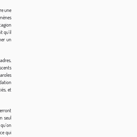
tre une
omènes
tagion
t qu’il
gner un
cadres,
scents
paroles
dation
iés, et
verront
un seul
 qu’on
-ce qui