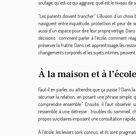
soulage, qu’est-ce qui aggrave, quel est le niveau de 
“Les parents doivent trancher.” L’illusion d’un choix b
naviguent entre inquiétude, protection et peur de se
aussi d’un espace pour dire leur propre vertige. Da
décisions : comment parler à l’école, comment réa
préserver la fratrie. Dans cet apprentissage, les ress
changements corporels et les sujets intimes, peuvent
À la maison et à l’écol
Faut-il en parler, ou attendre que ça passe ? Dans la m
sécuriser la relation, en posant une phrase simple, 
comprendre ensemble.” Ensuite, il faut observer s
ressemble à une détresse : troubles du sommeil, chut
propos suicidaires imposent une consultation rapid
À l’école, les leviers sont connus, et ils sont pragm