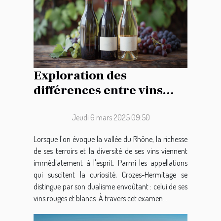
Exploration des
différences entre vins
rouges et blancs de
Crozes-Hermitage
Jeudi 6 mars 2025 09:50
Lorsque l'on évoque la vallée du Rhône, la richesse
de ses terroirs et la diversité de ses vins viennent
immédiatement à l'esprit. Parmi les appellations
qui suscitent la curiosité, Crozes-Hermitage se
distingue par son dualisme envoûtant : celui de ses
vins rouges et blancs. À travers cet examen...