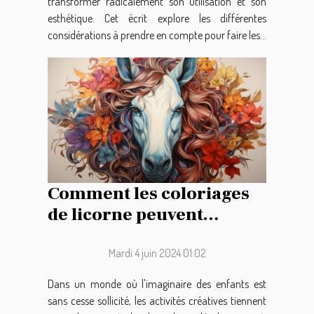
transformer radicalement son utilisation et son
esthétique. Cet écrit explore les différentes
considérations à prendre en compte pour faire les...
Comment les coloriages
de licorne peuvent
favoriser le
développement créatif
Mardi 4 juin 2024 01:02
chez les enfants
Dans un monde où l'imaginaire des enfants est
sans cesse sollicité, les activités créatives tiennent