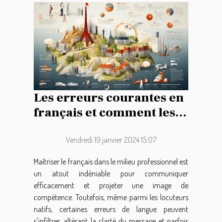
Les erreurs courantes en
français et comment les
éviter pour améliorer la
communication
Vendredi 19 janvier 2024 15:07
professionnelle
Maîtriser le français dans le milieu professionnel est
un atout indéniable pour communiquer
efficacement et projeter une image de
compétence. Toutefois, même parmi les locuteurs
natifs, certaines erreurs de langue peuvent
s'infiltrer, altérant la clarté du message et parfois