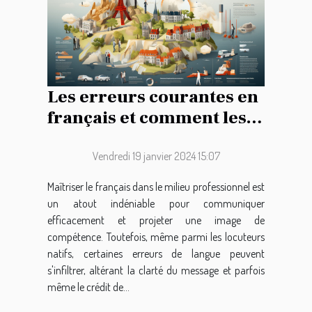
Les erreurs courantes en
français et comment les
éviter pour améliorer la
communication
Vendredi 19 janvier 2024 15:07
professionnelle
Maîtriser le français dans le milieu professionnel est
un atout indéniable pour communiquer
efficacement et projeter une image de
compétence. Toutefois, même parmi les locuteurs
natifs, certaines erreurs de langue peuvent
s'infiltrer, altérant la clarté du message et parfois
même le crédit de...