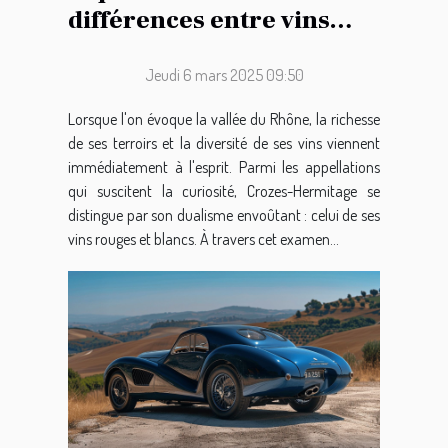
différences entre vins
rouges et blancs de
Crozes-Hermitage
Jeudi 6 mars 2025 09:50
Lorsque l'on évoque la vallée du Rhône, la richesse
de ses terroirs et la diversité de ses vins viennent
immédiatement à l'esprit. Parmi les appellations
qui suscitent la curiosité, Crozes-Hermitage se
distingue par son dualisme envoûtant : celui de ses
vins rouges et blancs. À travers cet examen...