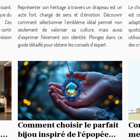
ssant,
Représenter son héritage à travers un drapeau est un
Le ch
que du
acte fort, chargé de sens et d’émotion. Découvrir
est c
s. Ces
comment sélectionner l’emblème idéal permet non
adapt
 sortir
seulement de valoriser sa culture, mais aussi
quot
ohésion
d’exprimer fièrement son identité. Plongez dans ce
utili
guide détaillé pour obtenir les conseils d’expert...
des cr
Comment choisir le parfait
Co
n
bijou inspiré de l'épopée
mes