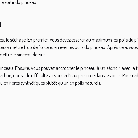
le sortir du pinceau.
u
, c’est le séchage. En premier, vous devez essorer au maximum les poils du 
 pas y mettre trop de force et enlever les poils du pinceau. Après cela, vou
mettre le pinceau dessus.
pinceau. Ensuite, vous pouvez accrocher le pinceau à un séchoir avec la 
choir, il aura de difficulté à évacuer l’eau présente dans les poils. Pour réd
en fibres synthétiques plutôt qu’un en poils naturels.