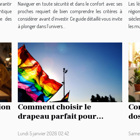
arantir
Naviguer en toute sécurité et dans le confort avec ses
Les l
ntique
proches requiert de bien comprendre les critères à
région
le des
considérer avant d’investir. Ce guide détaillé vous invite
siècle
à plonger dans l’univers...
les mul
ion
Comment choisir le
Com
drapeau parfait pour
do
représenter votre héritage
oc
?
Lundi 5 janvier 2026 02:42
Samed