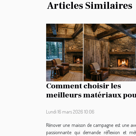
Articles Similaires
Comment choisir les
meilleurs matériaux po
la rénovation de votre
maison de campagne ?
Lundi 16 mars 2026 10:06
Rénover une maison de campagne est une av
passionnante qui demande réflexion et mé