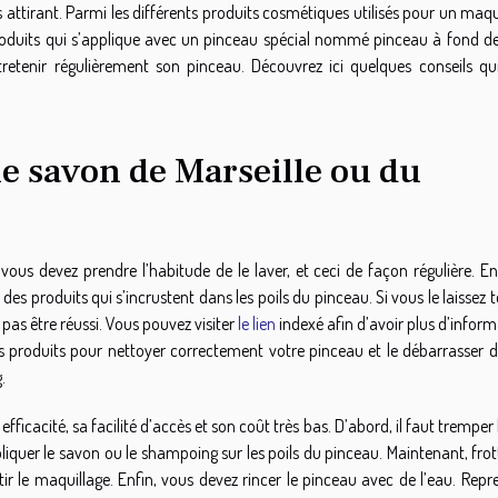
s attirant. Parmi les différents produits cosmétiques utilisés pour un maqu
produits qui s’applique avec un pinceau spécial nommé pinceau à fond de 
ntretenir régulièrement son pinceau. Découvrez ici quelques conseils qu
le savon de Marseille ou du
vous devez prendre l’habitude de le laver, et ceci de façon régulière. En
es produits qui s’incrustent dans les poils du pinceau. Si vous le laissez t
pas être réussi. Vous pouvez visiter
le lien
indexé afin d’avoir plus d’infor
s produits pour nettoyer correctement votre pinceau et le débarrasser d
.
efficacité, sa facilité d’accès et son coût très bas. D’abord, il faut tremper 
pliquer le savon ou le shampoing sur les poils du pinceau. Maintenant, frot
tir le maquillage. Enfin, vous devez rincer le pinceau avec de l’eau. Repr