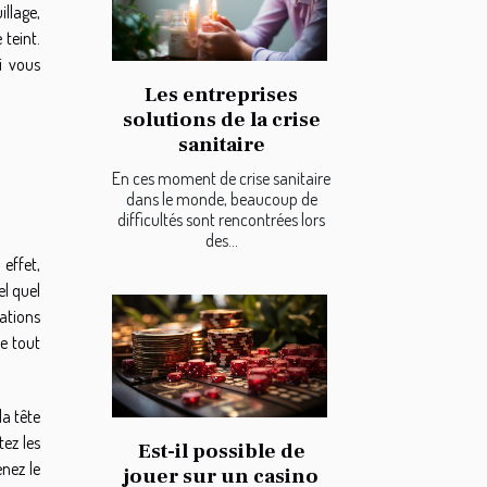
illage,
teint.
i vous
Les entreprises
solutions de la crise
sanitaire
En ces moment de crise sanitaire
dans le monde, beaucoup de
difficultés sont rencontrées lors
des...
 effet,
el quel
mations
e tout
la tête
tez les
Est-il possible de
enez le
jouer sur un casino