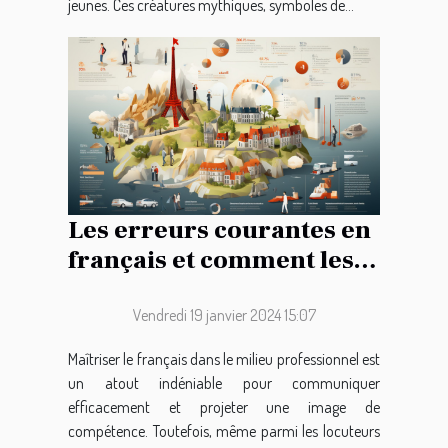
jeunes. Ces créatures mythiques, symboles de...
Les erreurs courantes en
français et comment les
éviter pour améliorer la
communication
Vendredi 19 janvier 2024 15:07
professionnelle
Maîtriser le français dans le milieu professionnel est
un atout indéniable pour communiquer
efficacement et projeter une image de
compétence. Toutefois, même parmi les locuteurs