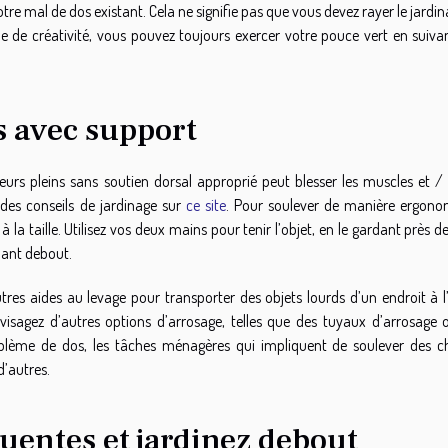
re mal de dos existant. Cela ne signifie pas que vous devez rayer le jardi
e de créativité, vous pouvez toujours exercer votre pouce vert en suiva
s avec support
eurs pleins sans soutien dorsal approprié peut blesser les muscles et / 
des conseils de jardinage sur
ce site
. Pour soulever de manière ergono
a taille. Utilisez vos deux mains pour tenir l’objet, en le gardant près d
nant debout.
utres aides au levage pour transporter des objets lourds d’un endroit à l
visagez d’autres options d’arrosage, telles que des tuyaux d’arrosage 
oblème de dos, les tâches ménagères qui impliquent de soulever des c
d’autres.
uentes et jardinez debout