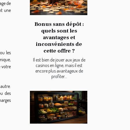
nage de
nt une
Bonus sans dépôt :
quels sont les
avantages et
inconvénients de
cette offre ?
ou les
mique,
Il est bien de jouer aux jeux de
casinos en ligne, mais il est
e votre
encore plus avantageux de
profiter...
’autre.
ou des
harges