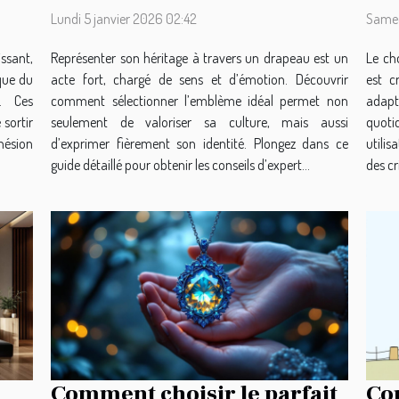
?
Lundi 5 janvier 2026 02:42
Samed
ssant,
Représenter son héritage à travers un drapeau est un
Le ch
que du
acte fort, chargé de sens et d’émotion. Découvrir
est c
s. Ces
comment sélectionner l’emblème idéal permet non
adapt
 sortir
seulement de valoriser sa culture, mais aussi
quot
ohésion
d’exprimer fièrement son identité. Plongez dans ce
utili
guide détaillé pour obtenir les conseils d’expert...
des cr
Comment choisir le parfait
Co