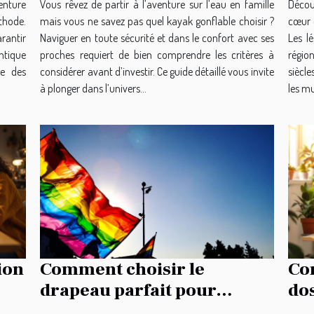
enture
Vous rêvez de partir à l’aventure sur l’eau en famille
Découv
thode.
mais vous ne savez pas quel kayak gonflable choisir ?
cœur 
arantir
Naviguer en toute sécurité et dans le confort avec ses
Les l
ntique
proches requiert de bien comprendre les critères à
région
le des
considérer avant d’investir. Ce guide détaillé vous invite
siècle
à plonger dans l’univers...
les mul
ion
Comment choisir le
Com
drapeau parfait pour
do
représenter votre héritage
oc