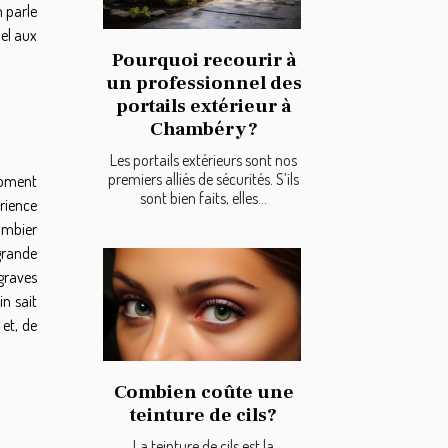
n parle
pel aux
Pourquoi recourir à
un professionnel des
portails extérieur à
Chambéry ?
Les portails extérieurs sont nos
premiers alliés de sécurités. S’ils
 moment
sont bien faits, elles...
rience
ombier
grande
graves
n sait
et, de
Combien coûte une
teinture de cils?
La teinture de cils est la