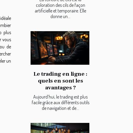
coloration des cils de façon
artificielle et temporaire. Elle
donne un...
 idéale
ombier
p plus
r vous
 ou de
ercher
ler un
Le trading en ligne :
quels en sont les
avantages ?
Aujourd’hui, le trading est plus
facile grâce aux différents outils
de navigation et de...