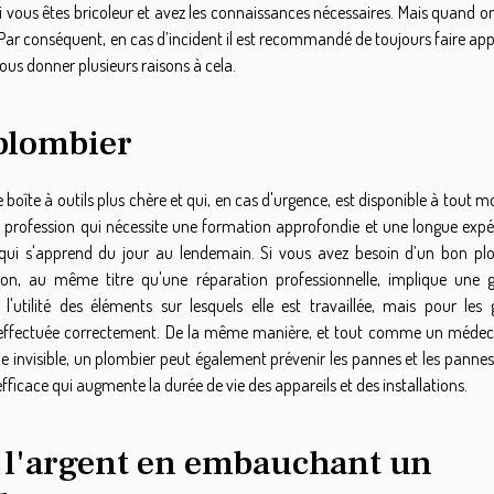
i vous êtes bricoleur et avez les connaissances nécessaires. Mais quand o
Par conséquent, en cas d’incident il est recommandé de toujours faire ap
ous donner plusieurs raisons à cela.
plombier
boîte à outils plus chère et qui, en cas d'urgence, est disponible à tout
e profession qui nécessite une formation approfondie et une longue expé
 qui s'apprend du jour au lendemain. Si vous avez besoin d’un bon pl
tion, au même titre qu'une réparation professionnelle, implique une 
 l'utilité des éléments sur lesquels elle est travaillée, mais pour les 
as effectuée correctement. De la même manière, et tout comme un médeci
 invisible, un plombier peut également prévenir les pannes et les pannes 
icace qui augmente la durée de vie des appareils et des installations.
 l'argent en embauchant un