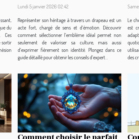
?
Lundi 5 janvier 2026 02:42
Samed
ssant,
Représenter son héritage à travers un drapeau est un
Le ch
que du
acte fort, chargé de sens et d’émotion. Découvrir
est c
s. Ces
comment sélectionner l’emblème idéal permet non
adapt
 sortir
seulement de valoriser sa culture, mais aussi
quot
ohésion
d’exprimer fièrement son identité. Plongez dans ce
utili
guide détaillé pour obtenir les conseils d’expert...
des cr
Comment choisir le parfait
Co