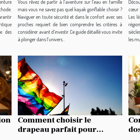
enture
Vous rêvez de partir à l’aventure sur l’eau en famille
Découv
thode.
mais vous ne savez pas quel kayak gonflable choisir ?
cœur 
arantir
Naviguer en toute sécurité et dans le confort avec ses
Les l
ntique
proches requiert de bien comprendre les critères à
région
le des
considérer avant d’investir. Ce guide détaillé vous invite
siècle
à plonger dans l’univers...
les mul
ion
Comment choisir le
Com
drapeau parfait pour
do
représenter votre héritage
oc