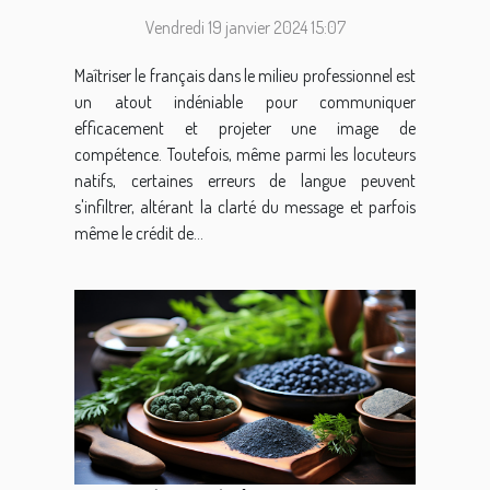
communication
Vendredi 19 janvier 2024 15:07
professionnelle
Maîtriser le français dans le milieu professionnel est
un atout indéniable pour communiquer
efficacement et projeter une image de
compétence. Toutefois, même parmi les locuteurs
natifs, certaines erreurs de langue peuvent
s'infiltrer, altérant la clarté du message et parfois
même le crédit de...