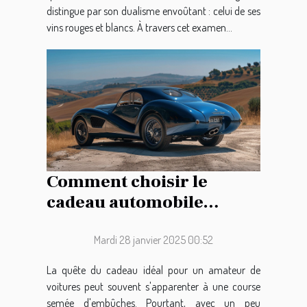
distingue par son dualisme envoûtant : celui de ses
vins rouges et blancs. À travers cet examen...
Comment choisir le
cadeau automobile
parfait pour les
passionnés de voitures
Mardi 28 janvier 2025 00:52
La quête du cadeau idéal pour un amateur de
voitures peut souvent s'apparenter à une course
semée d'embûches. Pourtant, avec un peu