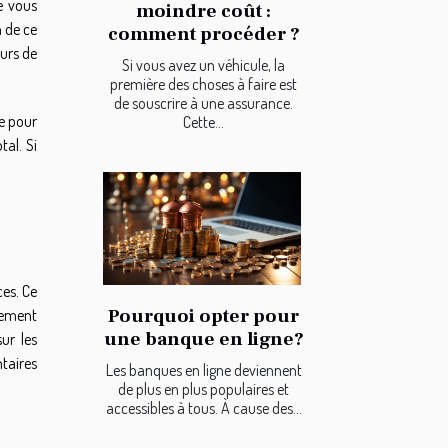
e vous
moindre coût :
n de ce
comment procéder ?
ours de
Si vous avez un véhicule, la
première des choses à faire est
de souscrire à une assurance.
le pour
Cette...
tal. Si
ces. Ce
Pourquoi opter pour
alement
une banque en ligne?
ur les
ntaires
Les banques en ligne deviennent
de plus en plus populaires et
accessibles à tous. À cause des...