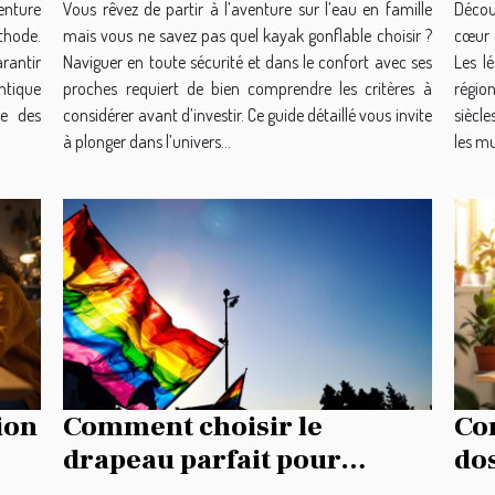
enture
Vous rêvez de partir à l’aventure sur l’eau en famille
Découv
thode.
mais vous ne savez pas quel kayak gonflable choisir ?
cœur 
arantir
Naviguer en toute sécurité et dans le confort avec ses
Les l
ntique
proches requiert de bien comprendre les critères à
région
le des
considérer avant d’investir. Ce guide détaillé vous invite
siècle
à plonger dans l’univers...
les mul
ion
Comment choisir le
Com
drapeau parfait pour
do
représenter votre héritage
oc