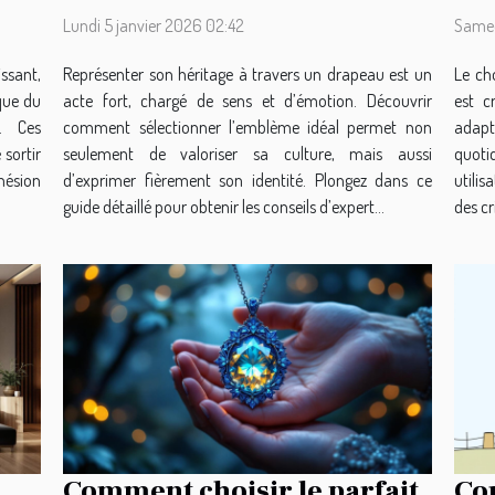
?
Lundi 5 janvier 2026 02:42
Samed
ssant,
Représenter son héritage à travers un drapeau est un
Le ch
que du
acte fort, chargé de sens et d’émotion. Découvrir
est c
s. Ces
comment sélectionner l’emblème idéal permet non
adapt
 sortir
seulement de valoriser sa culture, mais aussi
quot
ohésion
d’exprimer fièrement son identité. Plongez dans ce
utili
guide détaillé pour obtenir les conseils d’expert...
des cr
Comment choisir le parfait
Co