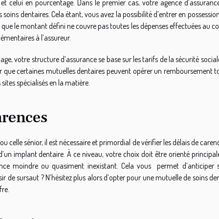
 et celui en pourcentage. Dans le premier cas, votre agence d’assuranc
 soins dentaires. Cela étant, vous avez la possibilité d’entrer en possessio
t que le montant défini ne couvre pas toutes les dépenses effectuées au c
plémentaires à l’assureur.
, votre structure d’assurance se base sur les tarifs de la sécurité socia
noter que certaines mutuelles dentaires peuvent opérer un remboursement to
s sites spécialisés en la matière.
carences
u celle sénior, il est nécessaire et primordial de vérifier les délais de caren
d’un implant dentaire. À ce niveau, votre choix doit être orienté princip
ence moindre ou quasiment inexistant. Cela vous permet d’anticiper s
ir de sursaut ? N’hésitez plus alors d’opter pour une mutuelle de soins de
fre.