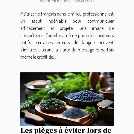
communication
Vendredi 19 janvier 2024 15:07
professionnelle
Maîtriser le français dans le milieu professionnel est
un atout indéniable pour communiquer
efficacement et projeter une image de
compétence. Toutefois, même parmi les locuteurs
natifs, certaines erreurs de langue peuvent
s'infiltrer, altérant la clarté du message et parfois
même le crédit de...
Les pièges à éviter lors de