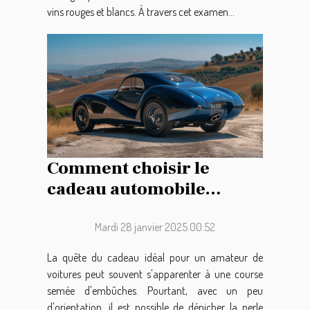
vins rouges et blancs. À travers cet examen...
Comment choisir le
cadeau automobile
parfait pour les
passionnés de voitures
Mardi 28 janvier 2025 00:52
La quête du cadeau idéal pour un amateur de
voitures peut souvent s'apparenter à une course
semée d'embûches. Pourtant, avec un peu
d'orientation, il est possible de dénicher la perle