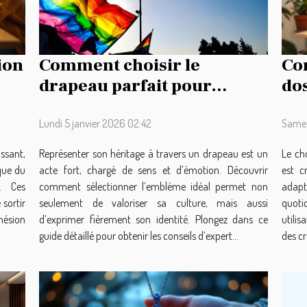
ion
Comment choisir le
Com
drapeau parfait pour
do
représenter votre héritage
oc
?
Lundi 5 janvier 2026 02:42
Samed
ssant,
Représenter son héritage à travers un drapeau est un
Le ch
que du
acte fort, chargé de sens et d’émotion. Découvrir
est c
s. Ces
comment sélectionner l’emblème idéal permet non
adapt
 sortir
seulement de valoriser sa culture, mais aussi
quot
ohésion
d’exprimer fièrement son identité. Plongez dans ce
utili
guide détaillé pour obtenir les conseils d’expert...
des cr