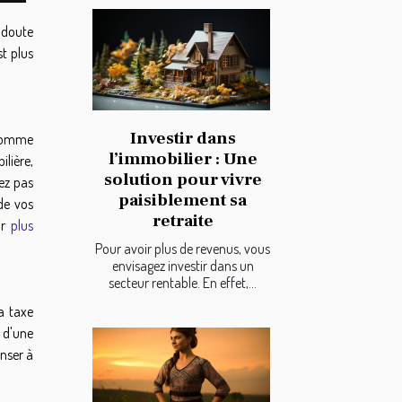
e doute
st plus
Investir dans
 comme
l’immobilier : Une
ilière,
solution pour vivre
lez pas
paisiblement sa
 de vos
retraite
ir
plus
Pour avoir plus de revenus, vous
envisagez investir dans un
secteur rentable. En effet,...
a taxe
n d'une
enser à