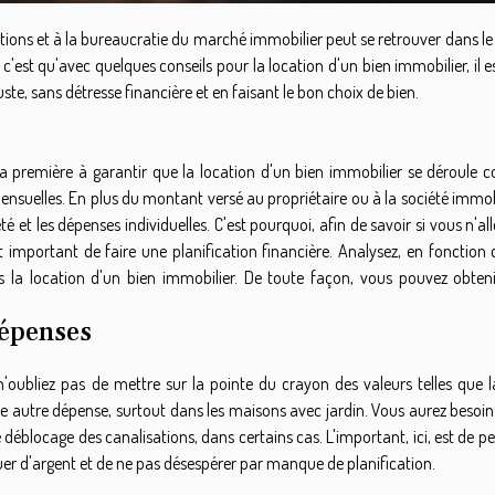
tions et à la bureaucratie du marché immobilier peut se retrouver dans l
est qu'avec quelques conseils pour la location d'un bien immobilier, il e
ste, sans détresse financière et en faisant le bon choix de bien.
 la première à garantir que la location d'un bien immobilier se déroule
ensuelles. En plus du montant versé au propriétaire ou à la société immob
 et les dépenses individuelles. C'est pourquoi, afin de savoir si vous n'al
st important de faire une planification financière. Analysez, en fonction
 la location d'un bien immobilier. De toute façon, vous pouvez obten
dépenses
 n'oubliez pas de mettre sur la pointe du crayon des valeurs telles que l
st une autre dépense, surtout dans les maisons avec jardin. Vous aurez besoi
déblocage des canalisations, dans certains cas. L'important, ici, est de p
er d'argent et de ne pas désespérer par manque de planification.