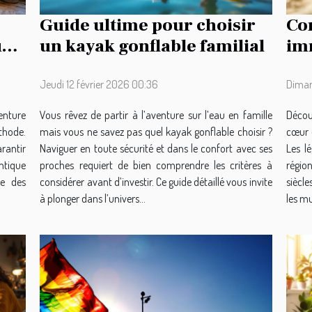
Guide ultime pour choisir
Co
ur
un kayak gonflable familial
imm
tra
Jeudi 12 février 2026 00:36
Diman
enture
Vous rêvez de partir à l’aventure sur l’eau en famille
Découv
thode.
mais vous ne savez pas quel kayak gonflable choisir ?
cœur 
arantir
Naviguer en toute sécurité et dans le confort avec ses
Les l
ntique
proches requiert de bien comprendre les critères à
région
le des
considérer avant d’investir. Ce guide détaillé vous invite
siècle
à plonger dans l’univers...
les mul